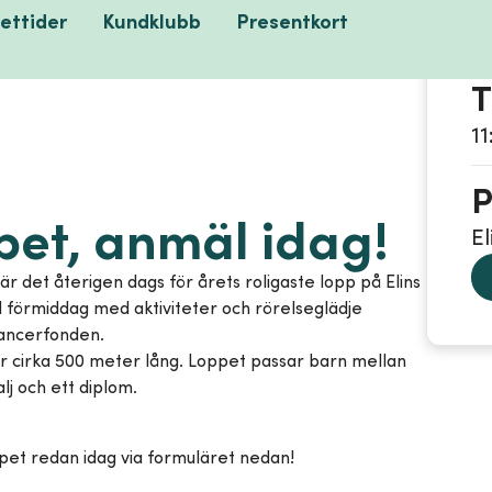
ettider
Kundklubb
Presentkort
2
T
11
P
pet, anmäl idag!
E
är det återigen dags för årets roligaste lopp på Elins
d förmiddag med aktiviteter och rörelseglädje
ncancerfonden.
är cirka 500 meter lång. Loppet passar barn mellan
lj och ett diplom.
loppet redan idag via formuläret nedan!