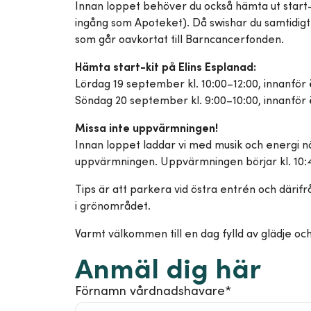
Innan loppet behöver du också hämta ut star
ingång som Apoteket). Då swishar du samtidigt 
som går oavkortat till Barncancerfonden.
Hämta start-kit på Elins Esplanad:
Lördag 19 september kl. 10:00–12:00, innanför
Söndag 20 september kl. 9:00–10:00, innanför
Missa inte uppvärmningen!
Innan loppet laddar vi med musik och energi när
uppvärmningen. Uppvärmningen börjar kl. 10:45 
Tips är att parkera vid östra entrén och därifrå
i grönområdet.
Varmt välkommen till en dag fylld av glädje oc
Anmäl dig här
Förnamn vårdnadshavare
*