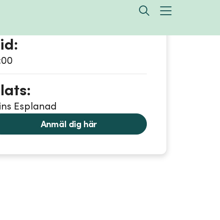
0 september
id:
:00
lats:
lins Esplanad
Anmäl dig här