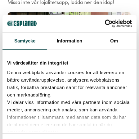
Missa inte vår lojalitetsapp, ladda ner den idag!
Starkt 2025 för Elins Esplanad
2025 blev ett rekordår i omsättning för Elins Esplanad.
Under året nådde köpcentrumet sina högsta nivåer
Samtycke
Information
Om
någonsin, en bekräftelse på…
Vi värdesätter din integritet
Tidigare event
Denna webbplats använder cookies för att leverera en
Sportlovskul med Lilla Elin
bättre användarupplevelse, analysera webbplatsens
Välkommen lördag 7 februari kl 12-16, då får nämligen
trafik, förbättra prestandan samt för relevanta annonser
ditt barn en gympapåse i välkomstpresent när du blir
och marknadsföring.
medlem i Lilla Elins…
Vi delar viss information med våra partners inom sociala
medier, annonsering och analys, som kan använda
Tidigare event
informationen tillsammans med annan data som du har
delat med dem eller som de har samlat in när du
Cervera öppnar på Elins Esplanad
använder deras tjänster.
Under våren 2026 välkomnar vi Cervera åter som