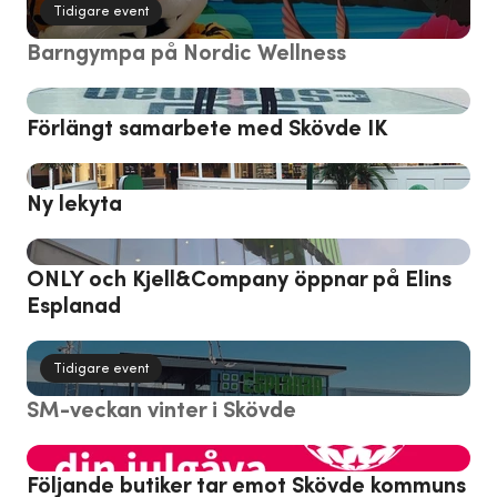
Tidigare event
Barngympa på Nordic Wellness
Förlängt samarbete med Skövde IK
Ny lekyta
ONLY och Kjell&Company öppnar på Elins
Esplanad
Tidigare event
SM-veckan vinter i Skövde
Följande butiker tar emot Skövde kommuns