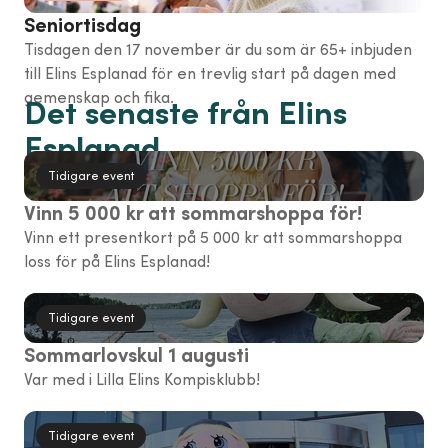
Seniortisdag
Tisdagen den 17 november är du som är 65+ inbjuden
till Elins Esplanad för en trevlig start på dagen med
gemenskap och fika.
Det senaste från Elins
Esplanad
Tidigare event
Vinn 5 000 kr att sommarshoppa för!
Vinn ett presentkort på 5 000 kr att sommarshoppa
loss för på Elins Esplanad!
Tidigare event
Sommarlovskul 1 augusti
Var med i Lilla Elins Kompisklubb!
Tidigare event