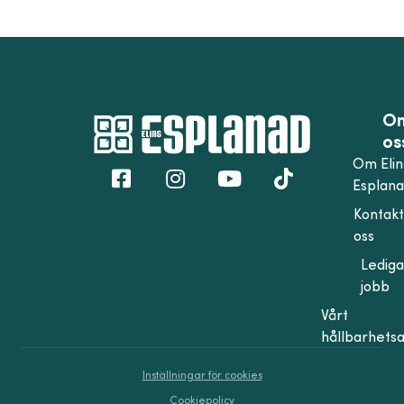
O
os
Om Elin
Esplan
Kontak
oss
Lediga
jobb
Vårt
hållbarhets
Inställningar för cookies
Cookiepolicy