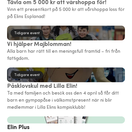
Tävla om 5 000 kr att vårshoppa för!
Vinn ett presentkort på 5 000 kr att vårshoppa loss för
på Elins Esplanad!
Tidigare event
Vi hjälper Majblomman!
Alla barn har rätt till en meningsfull framtid – fri från
fattigdom.
Tidigare event
Påsklovskul med Lilla Elin!
Ta med familjen och besök oss den 4 april så får ditt
barn en gympapåse i välkomstpresent när ni blir
medlemmar i Lilla Elins kompisklubb!
Elin Plus