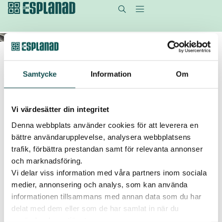
Just nu är det lite dålig signal.
0
-1
3D
Samtycke
Information
Om
Publicerad
16 juni 2025
IKEA planera och beställ
Kampanjer
har öppnat!
Vi värdesätter din integritet
Torsdag 12/6 kl 10:00 öppnade IKEA Planera och beställ
Denna webbplats använder cookies för att leverera en
hos oss på Elins Esplanad. Här får du som kund
A-Ö
Kategorier
bättre användarupplevelse, analysera webbplatsens
möjlighet att möta heminredningsexperter, få personlig
trafik, förbättra prestandan samt för relevanta annonser
service eller beställa produkter ur hela IKEAs sortiment.
och marknadsföring.
Albrekts Guld
Vi delar viss information med våra partners inom sociala
Varmt välkommen in till butikschef Nikola och gänget!
medier, annonsering och analys, som kan använda
Dela inlägget:
informationen tillsammans med annan data som du har
Apotek Hjärtat
Cassels
delat med dem eller som de har samlat in när du
använder deras tjänster.