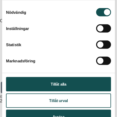
Samtyckesval
Nödvändig
Om oss
Cervera
Chili & Wok
Inställningar
Om Elins Esplanad
Kontakta oss
Clas Ohlson
Cubus
Statistik
Lediga jobb
Marknadsföring
Din sko
Dressmann
Vårt hållbarhetsarbete
Elgiganten
Elins Esplanad
Tillåt alla
© Elins Esplanad
Tillåt urval
2026
Espresso House
Inställningar för cookies
Avvisa