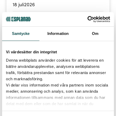
18 juli
2026
Tid:
Kl. 12-15
Samtycke
Information
Om
Plats:
Elins Esplanad
Vi värdesätter din integritet
Publicerad
17 juni 2026
Denna webbplats använder cookies för att leverera en
Sommarlovskul 18 juli
bättre användarupplevelse, analysera webbplatsens
Var med i Lilla Elins Kompisklubb!
trafik, förbättra prestandan samt för relevanta annonser
och marknadsföring.
Välkommen till Lilla Elins Kompisklubb lördagen den 18
Vi delar viss information med våra partners inom sociala
juli!
medier, annonsering och analys, som kan använda
Mellan klockan 12-15 är du och ditt barn välkomna
informationen tillsammans med annan data som du har
att träffa Lilla Elin hos oss på Elins Esplanad.
delat med dem eller som de har samlat in när du
Gå med i kompisklubben och få en fin välkomstgåva.
använder deras tjänster.
Snurra på vårt populära lyckohjul med möjlighet att