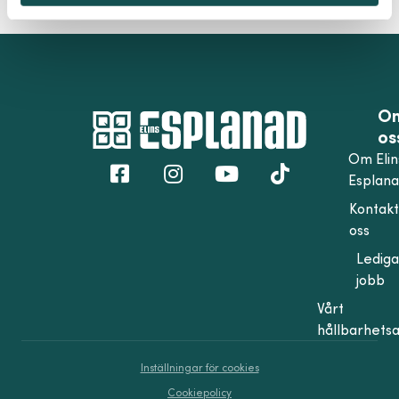
O
os
Om Elin
Esplan
Kontak
oss
Lediga
jobb
Vårt
hållbarhets
Inställningar för cookies
Cookiepolicy