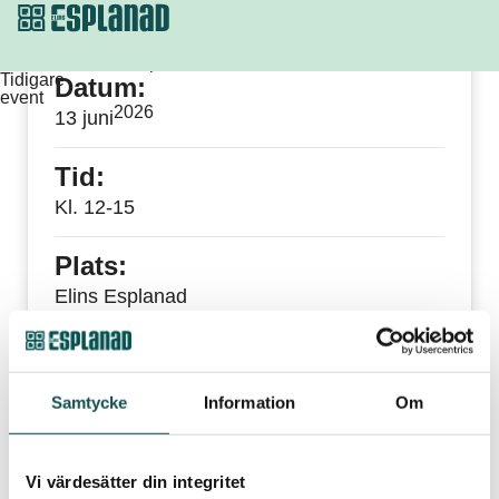
Eventet har passerat
Tidigare
Datum:
event
2026
13 juni
Tid:
Kl. 12-15
Plats:
Elins Esplanad
Publicerad
11 maj 2026
Sommarlovskul med
Samtycke
Information
Om
Lilla Elin!
Ta med familjen och besök oss den 13 juni så får ditt
Vi värdesätter din integritet
barn en gympapåse i välkomstpresent när ni blir