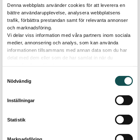
Denna webbplats använder cookies för att leverera en
medlemmar i Lilla Elins kompisklubb!
bättre användarupplevelse, analysera webbplatsens
Lördagen den 13 juni är du och ditt barn välkomna att
trafik, förbättra prestandan samt för relevanta annonser
träffa Lilla Elin. Gå med i kompisklubben och få en
och marknadsföring.
gympapåse. Vi erbjuder även alla barn att rita, pyssla
Vi delar viss information med våra partners inom sociala
och färglägga med oss.
medier, annonsering och analys, som kan använda
Gå med i kompisklubben på plats eller gör det redan nu
informationen tillsammans med annan data som du har
genom att ladda ned Elin Plus och kryssa i ”Gå med i
delat med dem eller som de har samlat in när du
Lilla Elins kompisklubb” under kontoinställningar.
använder deras tjänster.
‎Elin Plus App – App Store
Samtyckesval
Nödvändig
Elin Plus – Appar på Google Play
Hoppas vi ses!
Inställningar
Statistik
Dela inlägget:
Marknadsföring