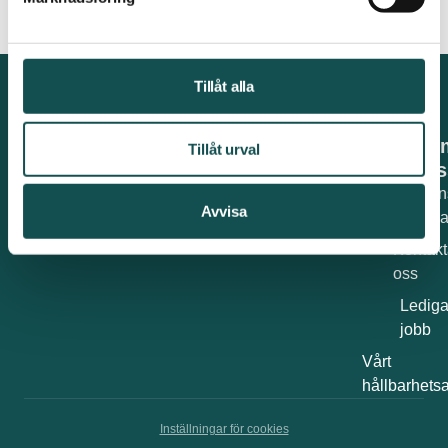
Tillåt alla
O
Tillåt urval
os
Om Elin
Avvisa
Esplan
Kontakt
oss
Ledig
jobb
Vårt
hållbarhets
Inställningar för cookies