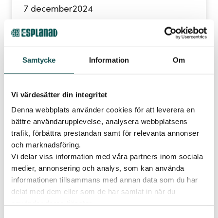
7 december
2024
Tid:
13.00, 14.00, 15.00
Samtycke
Information
Om
Plats:
Lekytan, Elins Esplanad
Vi värdesätter din integritet
Publicerad
27 november 2024
Denna webbplats använder cookies för att leverera en
Träffa Lilla Elin 7:e
bättre användarupplevelse, analysera webbplatsens
trafik, förbättra prestandan samt för relevanta annonser
december
och marknadsföring.
Träffa Lilla Elin, lämna din önskelista och få en
Vi delar viss information med våra partners inom sociala
medier, annonsering och analys, som kan använda
liten gåva. Hon finns vid lekytan klockan 13, 14,
informationen tillsammans med annan data som du har
& 15. Passa även på att gå Lilla Elins
delat med dem eller som de har samlat in när du
tipspromenad. God jul önskar vi på Elins
använder deras tjänster.
Esplanad. Varmt välkommen hit!
Samtyckesval