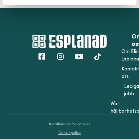
O
os
Om Elin
Esplan
Kontak
oss
Lediga
jobb
Vårt
hållbarhets
Inställningar för cookies
Cookiepolicy