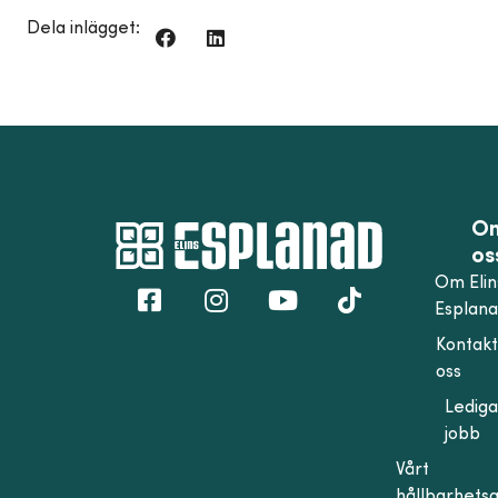
Dela inlägget:
O
os
Om Elin
Esplan
Kontak
oss
Lediga
jobb
Vårt
hållbarhets