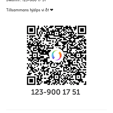
Tillsammans hjälps vi åt ❤