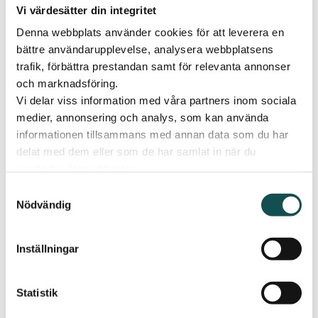
Vinnande budgivare kontaktas måndag 23/9. Vinnande
Vi värdesätter din integritet
budpeng skänks oavkortat till Sveriges Stadsmissioner.
Denna webbplats använder cookies för att leverera en
bättre användarupplevelse, analysera webbplatsens
Klockan 11-13, träffa HP90, en handbollsförening i
trafik, förbättra prestandan samt för relevanta annonser
Skövde för både flickor och pojkar, Här får du
och marknadsföring.
möjlighet att skjuta handbollsstraffar.
Vi delar viss information med våra partners inom sociala
medier, annonsering och analys, som kan använda
Besök Lilla Elins populära pysselhörna. Finns framme
informationen tillsammans med annan data som du har
hela dagen.
delat med dem eller som de har samlat in när du
Vår maskot Lilla Elin dyker självklart även upp med
använder deras tjänster.
jämna mellanrum hela dagen och delar ut en liten
Samtyckesval
gåva.
Nödvändig
Våra butiker:
Inställningar
Vero Moda – bjuder på godis och har 20% på stickat.
Hemtex – 40% på 2 valfria varor (gäller ord. pris).
Statistik
Life – spela på lyckohjul, vinn fina priser.