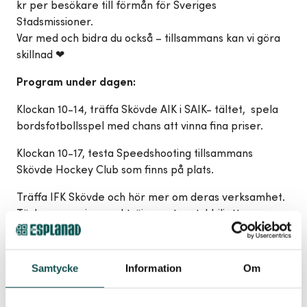
kr per besökare till förmån för Sveriges
Stadsmissioner.
Var med och bidra du också – tillsammans kan vi göra
skillnad ❤
Program under dagen:
Klockan 10-14, träffa Skövde AIK i SAIK- tältet, spela
bordsfotbollsspel med chans att vinna fina priser.
Klockan 10-17, testa Speedshooting tillsammans
Skövde Hockey Club som finns på plats.
Träffa IFK Skövde och hör mer om deras verksamhet.
Tävla om en signerad tröja samt matchbiljetter.
Klockan 11-13 finns Grevagården Hästsportcenter på
plats, kom och delta i deras käpphästhoppning.
Samtycke
Information
Om
Buda på signerad tröja från Skövde AIK, samt två
fotbollar, budgivningen pågår till 21/9 klockan 18:00.