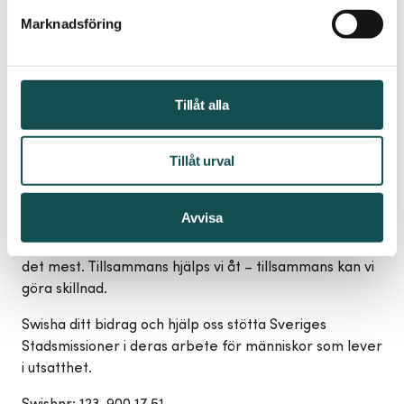
Marknadsföring
MQ – samarbete med Stadsmissionen med
insamlingskärl i butiken, lämna kläder du inte längre
använder.
Tillåt alla
Waynes Coffe – Kaffe & fralla för 59 kr.
Programmet uppdateras löpande.
Tillåt urval
Sveriges Stadsmissioner stöttar människor som lever i
utsatthet genom att erbjuda mat, tak över huvudet
Avvisa
och långsiktigt stöd. Ditt bidrag hjälper dem att skapa
trygghet och en bättre framtid för de som behöver
det mest. Tillsammans hjälps vi åt – tillsammans kan vi
göra skillnad.
Swisha ditt bidrag och hjälp oss stötta Sveriges
Stadsmissioner i deras arbete för människor som lever
i utsatthet.
Swishnr: 123-900 17 51