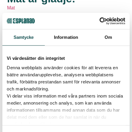
Mat
11 september 2025
Mat är mer än bara något vi äter – det är ett sätt att vara
kreativ, överraska och skapa minnen tillsammans med
nära och kära. David från Smakrådet tipsar om att satsa
Samtycke
Information
Om
på småplock när du vill göra festen extra härlig. Små
rätter som alla kan smaka på, prata kring och dela med
varandra. Varför inte inspireras av det asiatiska köket?
Vi värdesätter din integritet
Fräscha smaker, härliga kryddor och många olika
Denna webbplats använder cookies för att leverera en
kombinationer gör att alla hittar sin favorit. Välkommen
bättre användarupplevelse, analysera webbplatsens
till Elins Esplanad – här hittar du allt du behöver för
trafik, förbättra prestandan samt för relevanta annonser
nästa smakupplevelse.
och marknadsföring.
Vi delar viss information med våra partners inom sociala
Dela
medier, annonsering och analys, som kan använda
informationen tillsammans med annan data som du har
delat med dem eller som de har samlat in när du
använder deras tjänster.